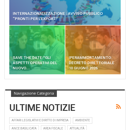
INTERNAZIONALIZZAZIONE : AVVISO PUBBLICO
“PRONTI PER L’EXPORT”
SAVE THE DATE:”GLI
IPERAMMORTAMENTO:
ASPETTI OPERATIVI DEL
DECRETO DIRETTORIALE
NUOVO…
10 GIUGNO 2026
Navigazione Categoria
ULTIME NOTIZIE
AFFARI LEGISLATIVI E DIRITTO DI IMPRESA
AMBIENTE
ANCE BASILICATA
AREA FISCALE
ATTUALITÀ