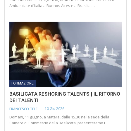
Ambasciate d’Italia a Buenos Aires e a Brasilia,…
FORMAZIONE
BASILICATA RESHORING TALENTS | IL RITORNO
DEI TALENTI
10 Giu 2026
FRANCESCO TELESCA
Domani, 11 giugno, a Matera, dalle 15.30 nella sede della
Camera di Commercio della Basilicata, presenteremo i…