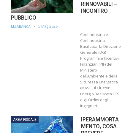
RINNOVABILI –
INCONTRO
PUBBLICO
5 Mag 2026
M.LABANCA
Confindustria e
Confindustria
Basilicata, la Direzione
Generale (DG)
Programmi e Incentivi
Finanziari (PIF) del
Ministero
dell’Ambiente e della
Sicurezza Energetica
(MASE), il Cluster
Energia Basilicata ETS
e gli Ordini degli
Ingegneri…
IPERAMMORTA
AREA FISCALE
MENTO, COSA