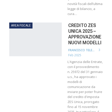
novità fiscali dell’ultima
legge di bilancio, a
cura…
CREDITO ZES
AREA FISCALE
UNICA 2025 –
APPROVAZIONE
NUOVI MODELLI
3
FRANCESCO TELESCA
Feb 2025
L'Agenzia delle Entrate,
con il provvedimento
n. 25972 del 31 gennaio
u.s., ha approvato i
modelli di
comunicazione da
inviare per poter fruire
del credito d'imposta
ZES Unica, prorogato
fino al 15 novembre
2025. In particolare, il