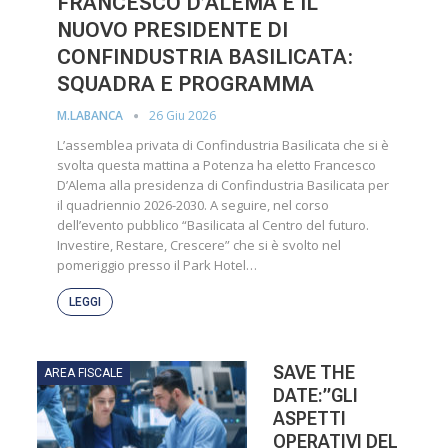
FRANCESCO D’ALEMA È IL
NUOVO PRESIDENTE DI
CONFINDUSTRIA BASILICATA:
SQUADRA E PROGRAMMA
26 Giu 2026
M.LABANCA
L’assemblea privata di Confindustria Basilicata che si è
svolta questa mattina a Potenza ha eletto Francesco
D’Alema alla presidenza di Confindustria Basilicata per
il quadriennio 2026-2030. A seguire, nel corso
dell’evento pubblico “Basilicata al Centro del futuro.
Investire, Restare, Crescere” che si è svolto nel
pomeriggio presso il Park Hotel…
LEGGI
SAVE THE
AREA FISCALE
DATE:”GLI
ASPETTI
OPERATIVI DEL