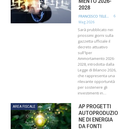
MENTO 2026-
2028
6
FRANCESCO TELESCA
Mag 2026
Sarà prubblicato nei
priossimi giorni sulla
gazzetta ufficiale il
decreto attuativo
sull'’Iper
Ammortamento 2026-
2028, introdotta dalla
Legge di Bilancio 2026,
che rappresenta una
rilevante opportunità
per sostenere gli
investimenti in…
AP PROGETTI
AREA FISCALE
AUTOPRODUZIO
NE DI ENERGIA
DA FONTI