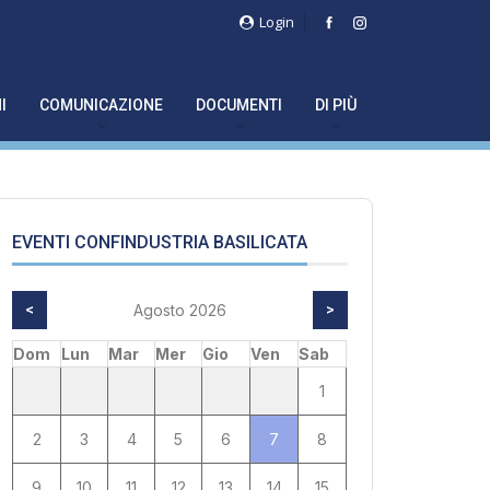
Login
I
COMUNICAZIONE
DOCUMENTI
DI PIÙ
EVENTI CONFINDUSTRIA BASILICATA
<
Agosto 2026
>
Dom
Lun
Mar
Mer
Gio
Ven
Sab
1
2
3
4
5
6
7
8
9
10
11
12
13
14
15