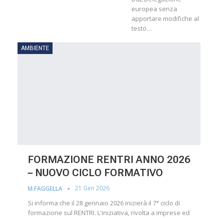
europea senza
apportare modifiche al
testo…
AMBIENTE
FORMAZIONE RENTRI ANNO 2026
– NUOVO CICLO FORMATIVO
21 Gen 2026
M.FAGGELLA
Si informa che il 28 gennaio 2026 inizierà il 7° ciclo di
formazione sul RENTRI. L'iniziativa, rivolta a imprese ed