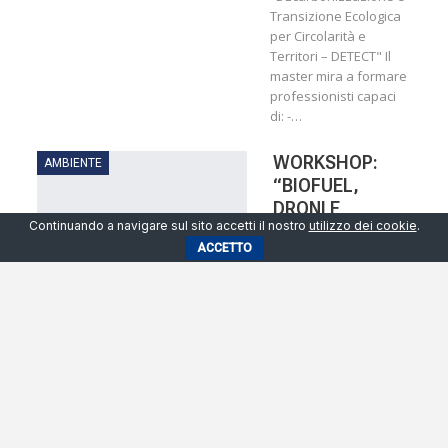
Transizione Ecologica
per Circolarità e
Territori – DETECT" Il
master mira a formare
professionisti capaci
di: -…
WORKSHOP:
AMBIENTE
“BIOFUEL,
DRONI E
Continuando a navigare sul sito accetti il nostro
utilizzo dei cookie
.
ROBOTICA –
ACCETTO
VERSO UN
NUOVO
PARADIGMA…
11 Dic 2025
M.FAGGELLA
Il prossimo 15
dicembre alle ore 10
presso l'Istituto
Tecnico Tecnologico di
Marsicovetere si