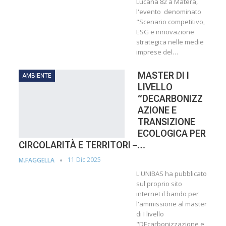
Lucana 82 a Matera,
l'evento denominato
"Scenario competitivo,
ESG e innovazione
strategica nelle medie
imprese del…
MASTER DI I
AMBIENTE
LIVELLO
“DECARBONIZZ
AZIONE E
TRANSIZIONE
ECOLOGICA PER
CIRCOLARITÀ E TERRITORI –…
11 Dic 2025
M.FAGGELLA
L'UNIBAS ha pubblicato
sul proprio sito
internet il bando per
l'ammissione al master
di I livello
"DEcarbonizzazione e