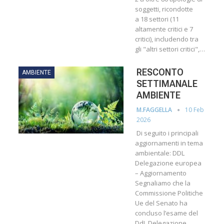
soggetti, ricondotte
a 18 settori (11
altamente critici e 7
critici), includendo tra
gli "altri settori critici",…
RESCONTO
AMBIENTE
SETTIMANALE
AMBIENTE
10 Feb
M.FAGGELLA
2026
Di seguito i principali
aggiornamenti in tema
ambientale: DDL
Delegazione europea
– Aggiornamento
Segnaliamo che la
Commissione Politiche
Ue del Senato ha
concluso l’esame del
DdL Delegazione