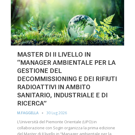
MASTER DI II LIVELLO IN
“MANAGER AMBIENTALE PER LA
GESTIONE DEL
DECOMMISSIONING E DEI RIFIUTI
RADIOATTIVI IN AMBITO
SANITARIO, INDUSTRIALE E DI
RICERCA”
30 Lug 2026
M.FAGGELLA
L’Università del Piemonte Orientale (UPO) in
collaborazione con Sogin organizza la prima edizione
del Master di II livello in “Manager ambientale per la