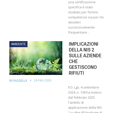
una certificazione
specifica è stato
studiato per fornire
competenze sia per chi
desideri
successivamente
frequentare…
IMPLICAZIONI
AMBIENTE
DELLA NIS 2
SULLE AZIENDE
CHE
GESTISCONO
RIFIUTI
26 Feb 2026
M.FAGGELLA
Il D. Lgs. 4 settembre
2024, n. 138 ha esteso
dal febbraio 2025
l'ambito di
applicazione della NIS
2 a oltre 80 tipologie di