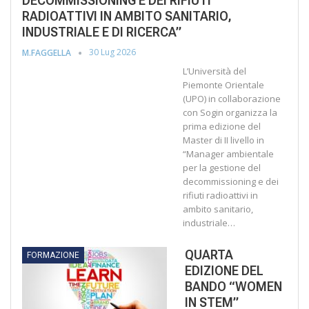
DECOMMISSIONING E DEI RIFIUTI
RADIOATTIVI IN AMBITO SANITARIO,
INDUSTRIALE E DI RICERCA”
30 Lug 2026
M.FAGGELLA
L’Università del
Piemonte Orientale
(UPO) in collaborazione
con Sogin organizza la
prima edizione del
Master di II livello in
“Manager ambientale
per la gestione del
decommissioning e dei
rifiuti radioattivi in
ambito sanitario,
industriale…
QUARTA
FORMAZIONE
EDIZIONE DEL
BANDO “WOMEN
IN STEM”