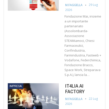
29 Lug
M.FAGGELLA
2026
Fondazione Mai, insieme
a un importante
partenariato
(Assolombarda-
Associazione
STEAMiamoci, Chiesi
Farmaceutici,
Confindustria,
Farmindustria, Fastweb +
Vodafone, Federchimica,
Fondazione Bracco,
Space Work, Streparava
S.p.A.), lancia la…
IT4LIA AI
IMPRESA
FACTORY
22 Lug
M.FAGGELLA
2026