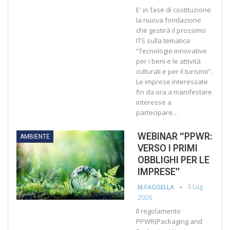
E' in fase di costituzione
la nuova fondazione
che gestirà il prossimo
ITS sulla tematica
“Tecnologie innovative
per i beni e le attività
culturali e per il turismo”.
Le imprese interessate
fin da ora a manifestare
interesse a
partecipare…
WEBINAR “PPWR:
AMBIENTE
VERSO I PRIMI
OBBLIGHI PER LE
IMPRESE”
3 Lug
M.FAGGELLA
2026
Il regolamento
PPWR
(Packaging and