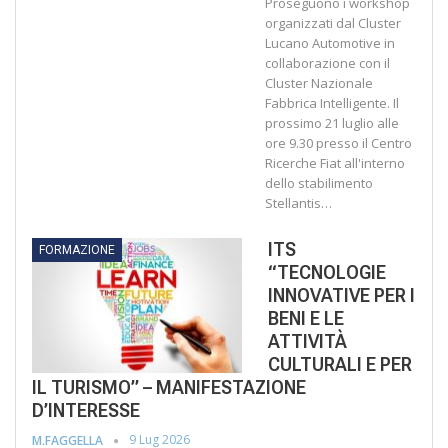
Proseguono i workshop
organizzati dal Cluster
Lucano Automotive in
collaborazione con il
Cluster Nazionale
Fabbrica Intelligente. Il
prossimo 21 luglio alle
ore 9.30 presso il Centro
Ricerche Fiat all'interno
dello stabilimento
Stellantis…
ITS
FORMAZIONE
“TECNOLOGIE
INNOVATIVE PER I
BENI E LE
ATTIVITÀ
CULTURALI E PER
IL TURISMO” – MANIFESTAZIONE
D’INTERESSE
9 Lug 2026
M.FAGGELLA