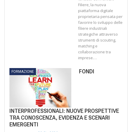
Filiere, la nuova
piattaforma digitale
proprietaria pensata per
favorire lo sviluppo delle
filiere industriali
strategiche attraverso
strumenti di scouting,
matching e
collaborazione tra
imprese.…
FONDI
FORMAZIONE
INTERPROFESSIONALI: NUOVE PROSPETTIVE
TRA CONOSCENZA, EVIDENZA E SCENARI
EMERGENTI