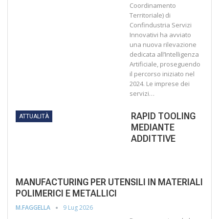
Coordinamento
Territoriale) di
Confindustria Servizi
Innovativi ha avviato
una nuova rilevazione
dedicata all’Intelligenza
Artificiale, proseguendo
il percorso iniziato nel
2024. Le imprese dei
servizi…
RAPID TOOLING
ATTUALITÀ
MEDIANTE
ADDITTIVE
MANUFACTURING PER UTENSILI IN MATERIALI
POLIMERICI E METALLICI
9 Lug 2026
M.FAGGELLA