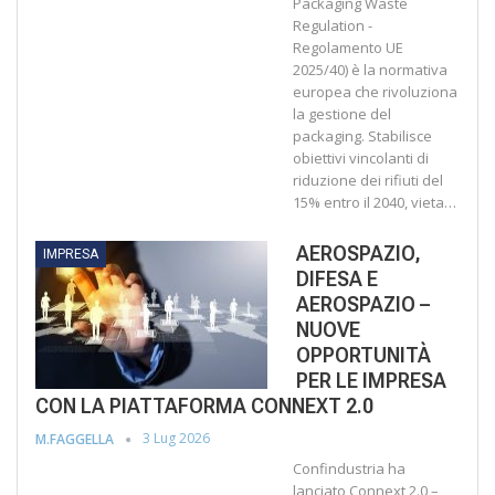
Packaging Waste
Regulation -
Regolamento UE
2025/40) è la normativa
europea che rivoluziona
la gestione del
packaging. Stabilisce
obiettivi vincolanti di
riduzione dei rifiuti del
15% entro il 2040, vieta
…
AEROSPAZIO,
IMPRESA
DIFESA E
AEROSPAZIO –
NUOVE
OPPORTUNITÀ
PER LE IMPRESA
CON LA PIATTAFORMA CONNEXT 2.0
3 Lug 2026
M.FAGGELLA
Confindustria ha
lanciato Connext 2.0 –