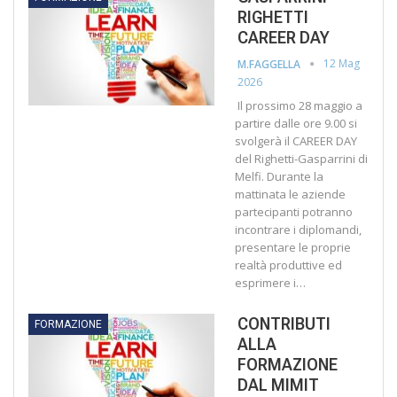
RIGHETTI
CAREER DAY
12 Mag
M.FAGGELLA
2026
Il prossimo 28 maggio a
partire dalle ore 9.00 si
svolgerà il CAREER DAY
del Righetti-Gasparrini di
Melfi. Durante la
mattinata le aziende
partecipanti potranno
incontrare i diplomandi,
presentare le proprie
realtà produttive ed
esprimere i…
CONTRIBUTI
FORMAZIONE
ALLA
FORMAZIONE
DAL MIMIT