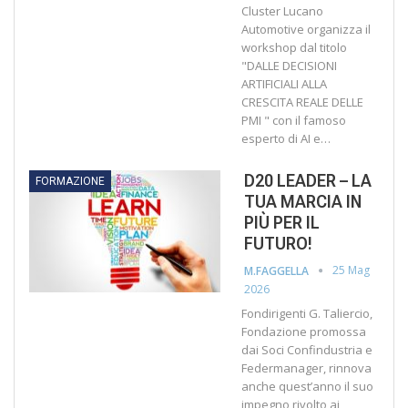
Cluster Lucano
Automotive organizza il
workshop dal titolo
"DALLE DECISIONI
ARTIFICIALI ALLA
CRESCITA REALE DELLE
PMI " con il famoso
esperto di AI e…
D20 LEADER – LA
FORMAZIONE
TUA MARCIA IN
PIÙ PER IL
FUTURO!
25 Mag
M.FAGGELLA
2026
Fondirigenti G. Taliercio,
Fondazione promossa
dai Soci Confindustria e
Federmanager, rinnova
anche quest’anno il suo
impegno rivolto ai