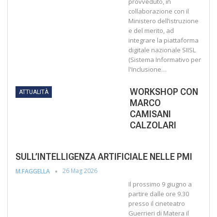
provveduto, in
collaborazione con il
Ministero dell’istruzione
e del merito, ad
integrare la piattaforma
digitale nazionale SIISL
(Sistema Informativo per
l'Inclusione…
WORKSHOP CON
ATTUALITÀ
MARCO
CAMISANI
CALZOLARI
SULL’INTELLIGENZA ARTIFICIALE NELLE PMI
26 Mag 2026
M.FAGGELLA
Il prossimo 9 giugno a
partire dalle ore 9.30
presso il cineteatro
Guerrieri di Matera il