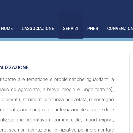
HOME
L’ASSOCIAZIONE
SERVIZI
PNRR
CONVENZION
NALIZZAZIONE
ispetto alle tematiche e problematiche riguardanti la
nario ed agevolato, a breve, medio e lungo termine),
ci e privati), strumenti di finanza agevolata, di sostegno
di contrattazione negoziata;
internazionalizzazione delle
alizzazione produttiva e commerciale, import-export,
tero, scambi internazionali e iniziative per incrementare