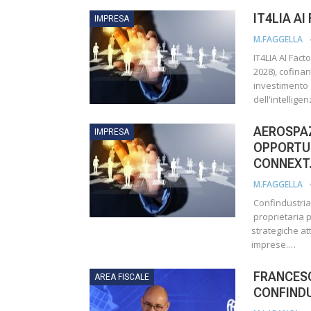
IT4LIA A
IMPRESA
M.FAGGELLA
IT4LIA AI Fact
2028), cofina
investimento 
dell'intellige
AEROSPAZ
IMPRESA
OPPORTUN
CONNEX
M.FAGGELLA
Confindustria 
proprietaria p
strategiche at
imprese.…
FRANCESC
AREA FISCALE
CONFIND