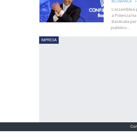
M.LABANCA
L’assemblea p
a Potenza ha 
Basilicata per
pubblico…
IMPRESA
Con