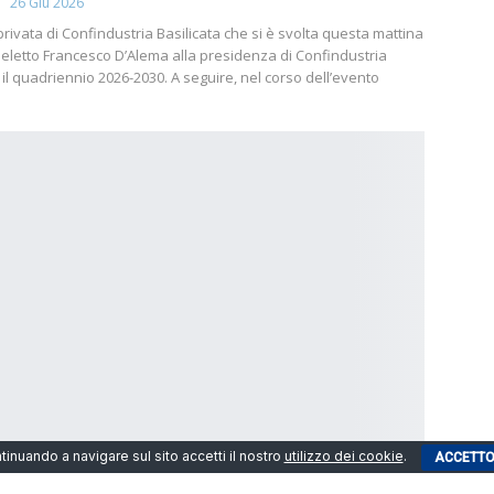
26 Giu 2026
rivata di Confindustria Basilicata che si è svolta questa mattina
eletto Francesco D’Alema alla presidenza di Confindustria
 il quadriennio 2026-2030. A seguire, nel corso dell’evento
tinuando a navigare sul sito accetti il nostro
utilizzo dei cookie
.
ACCETT