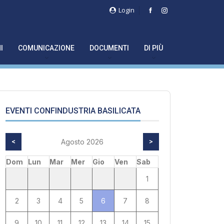
Login
I
COMUNICAZIONE
DOCUMENTI
DI PIÙ
EVENTI CONFINDUSTRIA BASILICATA
<
Agosto 2026
>
Dom
Lun
Mar
Mer
Gio
Ven
Sab
1
2
3
4
5
6
7
8
9
10
11
12
13
14
15