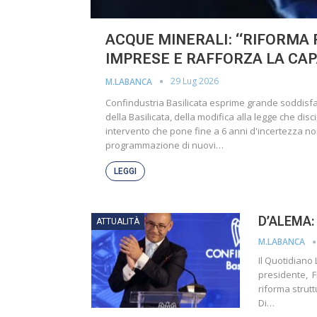
ACQUE MINERALI: “RIFORMA 
IMPRESE E RAFFORZA LA CAP
29 Lug 2026
M.LABANCA
Confindustria Basilicata esprime grande soddisfa
della Basilicata, della modifica alla legge che dis
intervento che pone fine a 6 anni d'incertezza n
programmazione di nuovi…
LEGGI
D’ALEMA:
ATTUALITÀ
M.LABANCA
Il Quotidiano 
presidente, Fr
riforma strut
Di…