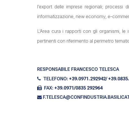
l’export delle imprese regionali; p
rocessi d
informatizzazione, new economy, e-commer
L’Area cura i rapporti con gli organismi, le ist
pertinenti con riferimento al perimetro temati
RESPONSABILE FRANCESCO TELESCA
TELEFONO:
+39.0971.292942/ +39.0835
FAX:
+39.0971/0835 292964
F.TELESCA@CONFINDUSTRIA.BASILICAT