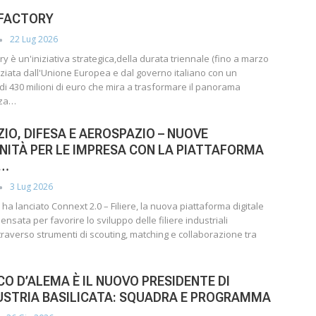
I FACTORY
22 Lug 2026
ory è un'iniziativa strategica,della durata triennale (fino a marzo
nziata dall'Unione Europea e dal governo italiano con un
di 430 milioni di euro che mira a trasformare il panorama
nza…
IO, DIFESA E AEROSPAZIO – NUOVE
ITÀ PER LE IMPRESA CON LA PIATTAFORMA
T…
3 Lug 2026
ha lanciato Connext 2.0 – Filiere, la nuova piattaforma digitale
ensata per favorire lo sviluppo delle filiere industriali
traverso strumenti di scouting, matching e collaborazione tra
O D’ALEMA È IL NUOVO PRESIDENTE DI
USTRIA BASILICATA: SQUADRA E PROGRAMMA