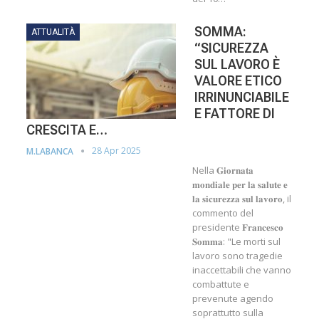
SOMMA:
ATTUALITÀ
“SICUREZZA
SUL LAVORO È
VALORE ETICO
IRRINUNCIABILE
E FATTORE DI
CRESCITA E…
28 Apr 2025
M.LABANCA
Nella 𝐆𝐢𝐨𝐫𝐧𝐚𝐭𝐚
𝐦𝐨𝐧𝐝𝐢𝐚𝐥𝐞 𝐩𝐞𝐫 𝐥𝐚 𝐬𝐚𝐥𝐮𝐭𝐞 𝐞
𝐥𝐚 𝐬𝐢𝐜𝐮𝐫𝐞𝐳𝐳𝐚 𝐬𝐮𝐥 𝐥𝐚𝐯𝐨𝐫𝐨, il
commento del
presidente 𝐅𝐫𝐚𝐧𝐜𝐞𝐬𝐜𝐨
𝐒𝐨𝐦𝐦𝐚: "Le morti sul
lavoro sono tragedie
inaccettabili che vanno
combattute e
prevenute agendo
soprattutto sulla