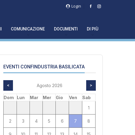
Login
I
COMUNICAZIONE
DOCUMENTI
DI PIÙ
EVENTI CONFINDUSTRIA BASILICATA
<
Agosto 2026
>
Dom
Lun
Mar
Mer
Gio
Ven
Sab
1
2
3
4
5
6
7
8
9
10
11
12
13
14
15