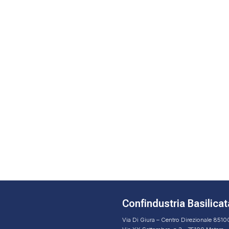
Confindustria Basilicat
Via Di Giura – Centro Direzionale 851