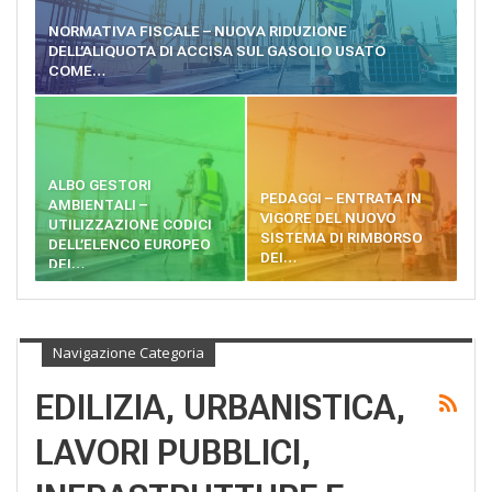
NORMATIVA FISCALE – NUOVA RIDUZIONE
DELL’ALIQUOTA DI ACCISA SUL GASOLIO USATO
COME…
ALBO GESTORI
PEDAGGI – ENTRATA IN
AMBIENTALI –
VIGORE DEL NUOVO
UTILIZZAZIONE CODICI
SISTEMA DI RIMBORSO
DELL’ELENCO EUROPEO
DEI…
DEI…
Navigazione Categoria
EDILIZIA, URBANISTICA,
LAVORI PUBBLICI,