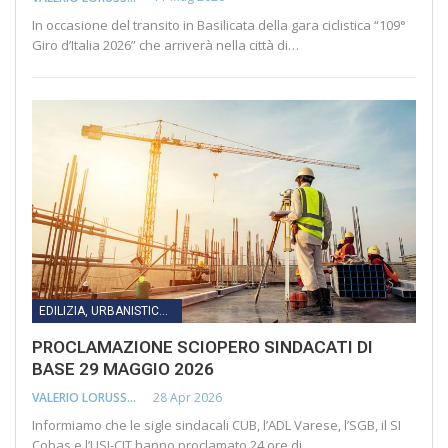
In occasione del transito in Basilicata della gara ciclistica “109°
Giro d’Italia 2026” che arriverà nella città di…
EDILIZIA, URBANISTICA, LAVORI PUBBLICI, INFRASTRUTTURE E TRASPORTI
PROCLAMAZIONE SCIOPERO SINDACATI DI
BASE 29 MAGGIO 2026
28 Apr 2026
VALERIO LORUSSO
Informiamo che le sigle sindacali CUB, l’ADL Varese, l’SGB, il SI
Cobas e l’USI-CIT hanno proclamato 24 ore di…