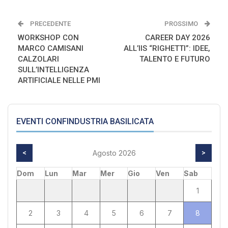
PRECEDENTE
PROSSIMO
WORKSHOP CON
CAREER DAY 2026
MARCO CAMISANI
ALL’IIS “RIGHETTI”: IDEE,
CALZOLARI
TALENTO E FUTURO
SULL’INTELLIGENZA
ARTIFICIALE NELLE PMI
EVENTI CONFINDUSTRIA BASILICATA
<
Agosto 2026
>
Dom
Lun
Mar
Mer
Gio
Ven
Sab
1
2
3
4
5
6
7
8