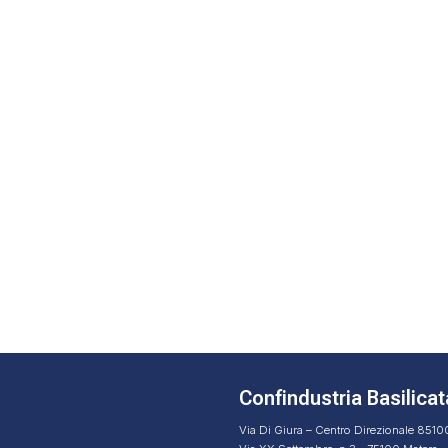
Confindustria Basilicat
Via Di Giura – Centro Direzionale 851