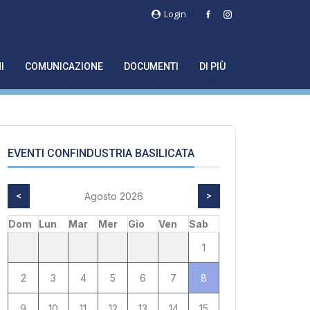
Login
I
COMUNICAZIONE
DOCUMENTI
DI PIÙ
EVENTI CONFINDUSTRIA BASILICATA
<
Agosto 2026
>
Dom
Lun
Mar
Mer
Gio
Ven
Sab
1
2
3
4
5
6
7
8
9
10
11
12
13
14
15