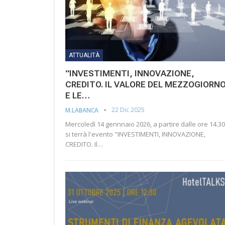
ATTUALITÀ
“INVESTIMENTI, INNOVAZIONE,
CREDITO. IL VALORE DEL MEZZOGIORN
E LE…
22 Dic 2025
M.LABANCA
Mercoledì 14 gennnaio 2026, a partire dalle ore 14.30
si terrà l'evento "INVESTIMENTI, INNOVAZIONE,
CREDITO. Il…