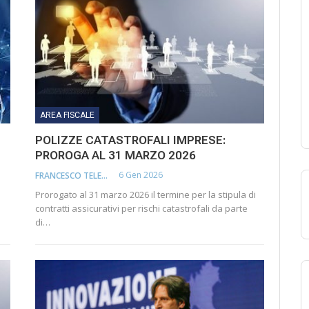
AREA FISCALE
POLIZZE CATASTROFALI IMPRESE:
PROROGA AL 31 MARZO 2026
6 Gen 2026
FRANCESCO TELESCA
Prorogato al 31 marzo 2026 il termine per la stipula di
contratti assicurativi per rischi catastrofali da parte
di…