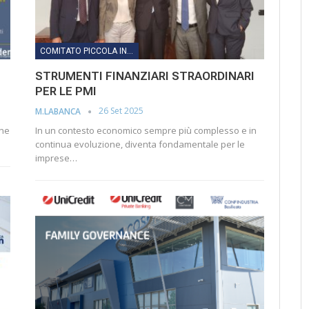
COMITATO PICCOLA INDUSTRIA
STRUMENTI FINANZIARI STRAORDINARI
PER LE PMI
26 Set 2025
M.LABANCA
ine
In un contesto economico sempre più complesso e in
continua evoluzione, diventa fondamentale per le
imprese…