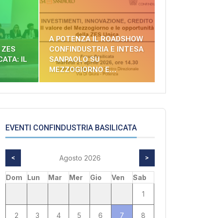
A POTENZA IL ROADSHOW
 ZES
CONFINDUSTRIA E INTESA
CATA: IL
SANPAOLO SU
MEZZOGIORNO E…
EVENTI CONFINDUSTRIA BASILICATA
<
Agosto 2026
>
Dom
Lun
Mar
Mer
Gio
Ven
Sab
1
2
3
4
5
6
7
8