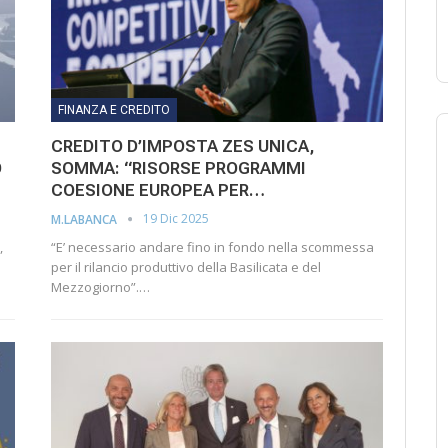
FINANZA E CREDITO
CREDITO D’IMPOSTA ZES UNICA,
O
SOMMA: “RISORSE PROGRAMMI
COESIONE EUROPEA PER…
19 Dic 2025
M.LABANCA
,
“E’ necessario andare fino in fondo nella scommessa
per il rilancio produttivo della Basilicata e del
Mezzogiorno”.…