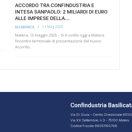
ACCORDO TRA CONFINDUSTRIA E
INTESA SANPAOLO: 2 MILIARDI DI EURO
ALLE IMPRESE DELLA…
13 Mag 2025
M.LABANCA
Matera, 13 maggio 2025 – Si è svolto oggi a Matera
l’incontro territoriale di presentazione del nuovo
Accordo…
Confindustria Basilicat
Via Di Giura – Centro Direzionale 851
Via XX Settembre, n.3 - 75100 Matera
Codice Fiscale 96051160768