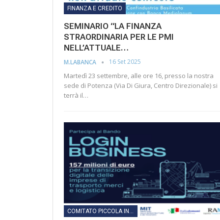
FINANZA E CREDITO
SEMINARIO “LA FINANZA
STRAORDINARIA PER LE PMI
NELL’ATTUALE…
16 Set 2025
M.LABANCA
Martedì 23 settembre, alle ore 16, presso la nostra
sede di Potenza (Via Di Giura, Centro Direzionale) si
terrà il…
COMITATO PICCOLA INDUSTRIA