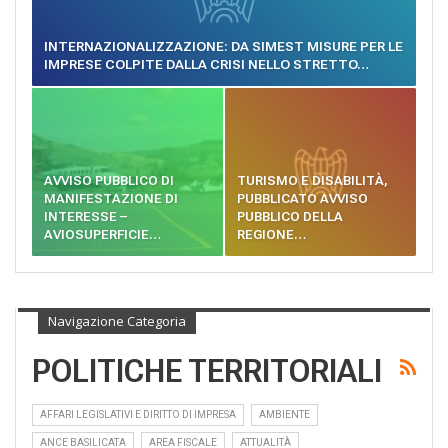
INTERNAZIONALIZZAZIONE: DA SIMEST MISURE PER LE
IMPRESE COLPITE DALLA CRISI NELLO STRETTO…
AVVISO PUBBLICO DI
TURISMO E DISABILITÀ,
MANIFESTAZIONE DI
PUBBLICATO AVVISO
INTERESSE –
PUBBLICO DELLA
AVIOSUPERFICIE…
REGIONE…
Navigazione Categoria
POLITICHE TERRITORIALI
AFFARI LEGISLATIVI E DIRITTO DI IMPRESA
AMBIENTE
ANCE BASILICATA
AREA FISCALE
ATTUALITÀ