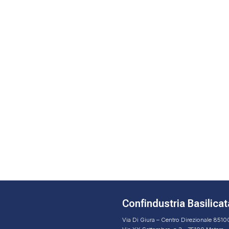
Confindustria Basilicat
Via Di Giura – Centro Direzionale 851