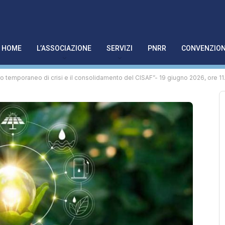
HOME
L’ASSOCIAZIONE
SERVIZI
PNRR
CONVENZION
dro temporaneo di crisi e il consolidamento del CISAF”- 19 giugno 2026, ore 1