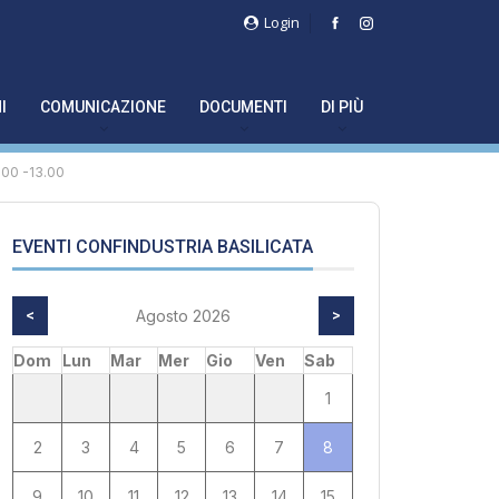
Login
I
COMUNICAZIONE
DOCUMENTI
DI PIÙ
1.00 -13.00
EVENTI CONFINDUSTRIA BASILICATA
<
Agosto 2026
>
Dom
Lun
Mar
Mer
Gio
Ven
Sab
1
2
3
4
5
6
7
8
9
10
11
12
13
14
15