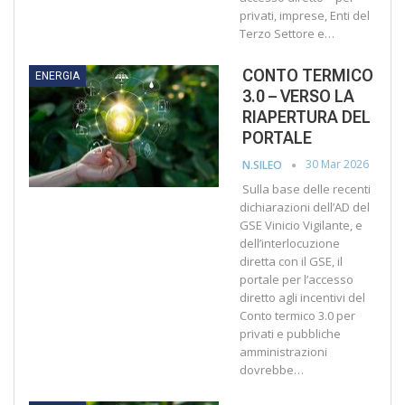
privati, imprese, Enti del
Terzo Settore e…
CONTO TERMICO
ENERGIA
3.0 – VERSO LA
RIAPERTURA DEL
PORTALE
30 Mar 2026
N.SILEO
Sulla base delle recenti
dichiarazioni dell’AD del
GSE Vinicio Vigilante, e
dell’interlocuzione
diretta con il GSE, il
portale per l’accesso
diretto agli incentivi del
Conto termico 3.0 per
privati e pubbliche
amministrazioni
dovrebbe…