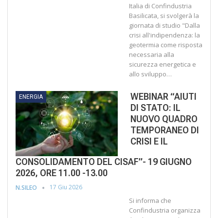
Italia di Confindustria
Basilicata, si svolgerà la
giornata di studio "Dalla
crisi all'indipendenza: la
geotermia come risposta
necessaria alla
sicurezza energetica e
allo sviluppo…
WEBINAR “AIUTI
ENERGIA
DI STATO: IL
NUOVO QUADRO
TEMPORANEO DI
CRISI E IL
CONSOLIDAMENTO DEL CISAF”- 19 GIUGNO
2026, ORE 11.00 -13.00
17 Giu 2026
N.SILEO
Si informa che
Confindustria organizza