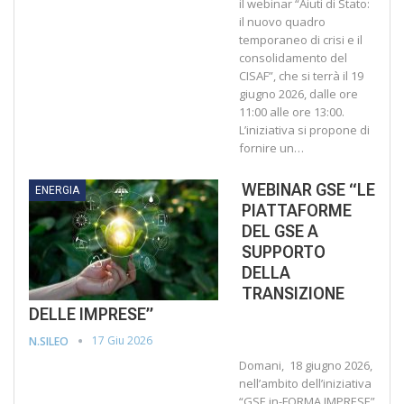
il webinar “Aiuti di Stato:
il nuovo quadro
temporaneo di crisi e il
consolidamento del
CISAF”, che si terrà il 19
giugno 2026, dalle ore
11:00 alle ore 13:00.
L’iniziativa si propone di
fornire un…
WEBINAR GSE “LE
ENERGIA
PIATTAFORME
DEL GSE A
SUPPORTO
DELLA
TRANSIZIONE
DELLE IMPRESE”
17 Giu 2026
N.SILEO
Domani, 18 giugno 2026,
nell’ambito dell’iniziativa
“GSE in-FORMA IMPRESE”