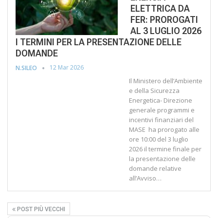
ELETTRICA DA
FER: PROROGATI
AL 3 LUGLIO 2026
I TERMINI PER LA PRESENTAZIONE DELLE
DOMANDE
12 Mar 2026
N.SILEO
Il Ministero dell’Ambiente
e della Sicurezza
Energetica- Direzione
generale programmi e
incentivi finanziari del
MASE ha prorogato alle
ore 10:00 del 3 luglio
2026 il termine finale per
la presentazione delle
domande relative
all’Avviso…
POST PIÙ VECCHI