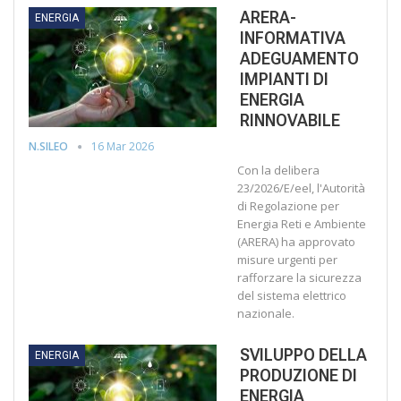
ARERA-
ENERGIA
INFORMATIVA
ADEGUAMENTO
IMPIANTI DI
ENERGIA
RINNOVABILE
16 Mar 2026
N.SILEO
Con la delibera
23/2026/E/eel, l'Autorità
di Regolazione per
Energia Reti e Ambiente
(ARERA) ha approvato
misure urgenti per
rafforzare la sicurezza
del sistema elettrico
nazionale.
SVILUPPO DELLA
ENERGIA
PRODUZIONE DI
ENERGIA