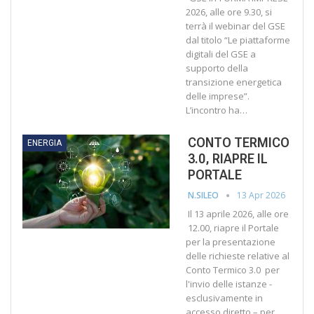
2026, alle ore 9.30, si
terrà il webinar del GSE
dal titolo “Le piattaforme
digitali del GSE a
supporto della
transizione energetica
delle imprese”.
L’incontro ha…
CONTO TERMICO
ENERGIA
3.0, RIAPRE IL
PORTALE
13 Apr 2026
N.SILEO
Il 13 aprile 2026, alle ore
12.00, riapre il Portale
per la presentazione
delle richieste relative al
Conto Termico 3.0 per
l'invio delle istanze -
esclusivamente in
accesso diretto – per