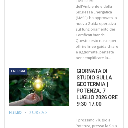
Il Ministero
dell'Ambiente e della
Sicurezza Energetica
(MASE) ha approvato la
nuova Guida operativa
sul funzionamento dei
Certificati bianchi.
Questo testo nasce per
offrire linee guida chiare
e aggiornate, pensate
per semplificare la…
GIORNATA DI
ENERGIA
STUDIO SULLA
GEOTERMIA |
POTENZA, 7
LUGLIO 2026 ORE
9:30-17.00
3 Lug 2026
N.SILEO
Il prossimo 7 luglio a
Potenza, presso la Sala