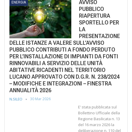
AVVISO
ENERGIA
PUBBLICO
RIAPERTURA
SPORTELLO PER
LA
PRESENTAZIONE
DELLE ISTANZE A VALERE SULL’AVVISO
PUBBLICO CONTRIBUTI A FONDO PERDUTO
PER L’INSTALLAZIONE DI IMPIANTI DA FONTI
RINNOVABILI A SERVIZIO DELLE UNITÀ
ABITATIVE RICADENTI NEL TERRITORIO
LUCANO APPROVATO CON D.G.R. N. 238/2024
– MODIFICHE E INTEGRAZIONI – FINESTRA
ANNUALITÀ 2026
30 Mar 2026
N.SILEO
E’ stata pubblicata sul
Bollettino Ufficiale della
Regione Basilicata n. 13
del 16 marzo 2026 la
deliberazione n. 110 del