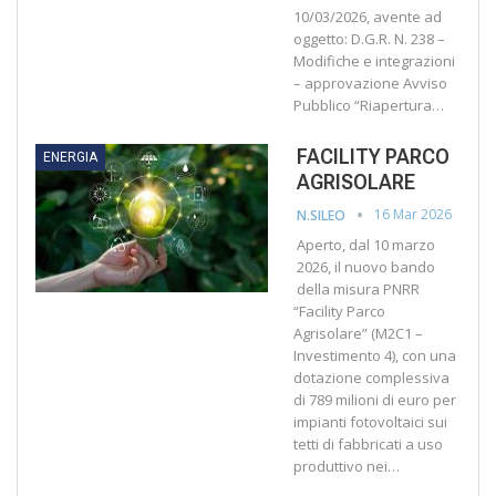
10/03/2026, avente ad
oggetto: D.G.R. N. 238 –
Modifiche e integrazioni
– approvazione Avviso
Pubblico “Riapertura…
FACILITY PARCO
ENERGIA
AGRISOLARE
16 Mar 2026
N.SILEO
Aperto, dal 10 marzo
2026, il nuovo bando
della misura PNRR
“Facility Parco
Agrisolare” (M2C1 –
Investimento 4), con una
dotazione complessiva
di 789 milioni di euro per
impianti fotovoltaici sui
tetti di fabbricati a uso
produttivo nei…