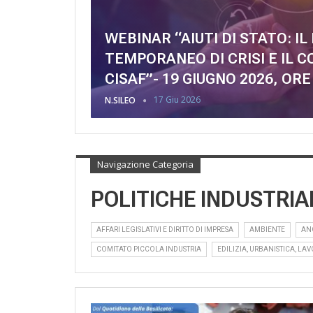
WEBINAR “AIUTI DI STATO: I
TEMPORANEO DI CRISI E IL
CISAF”- 19 GIUGNO 2026, ORE 
17 Giu 2026
N.SILEO
Navigazione Categoria
POLITICHE INDUSTRIA
AFFARI LEGISLATIVI E DIRITTO DI IMPRESA
AMBIENTE
AN
COMITATO PICCOLA INDUSTRIA
EDILIZIA, URBANISTICA, LAV