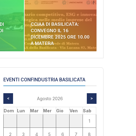
DI
CCIAA DI BASILICATA:
DI
CONVEGNO IL 16
DICEMBRE 2025 ORE 10.00
A MATERA
EVENTI CONFINDUSTRIA BASILICATA
<
Agosto 2026
>
Dom
Lun
Mar
Mer
Gio
Ven
Sab
1
2
3
4
5
6
7
8