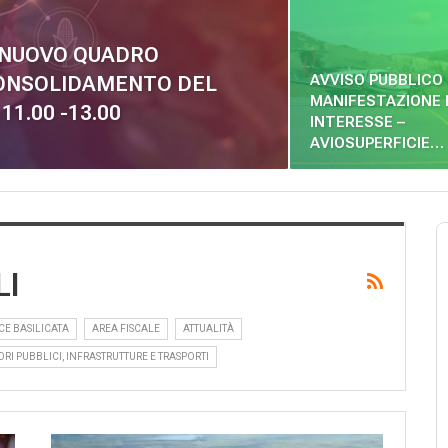
L NUOVO QUADRO
AVVISO PUBBLICO 
 CONSOLIDAMENTO DEL
MANIFESTAZIONE 
11.00 -13.00
INTERESSE –
AVIOSUPERFICIE…
LI
CE BASILICATA
AREA FISCALE
ATTUALITÀ
ORI PUBBLICI, INFRASTRUTTURE E TRASPORTI