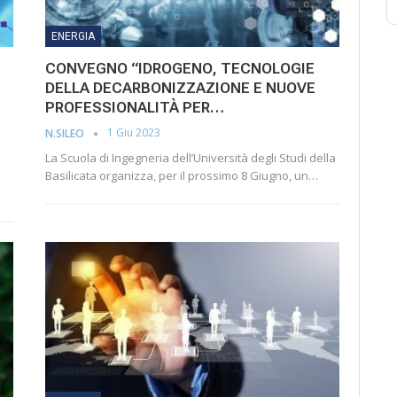
ENERGIA
CONVEGNO “IDROGENO, TECNOLOGIE
DELLA DECARBONIZZAZIONE E NUOVE
PROFESSIONALITÀ PER…
1 Giu 2023
N.SILEO
La Scuola di Ingegneria dell’Università degli Studi della
Basilicata organizza, per il prossimo 8 Giugno, un…