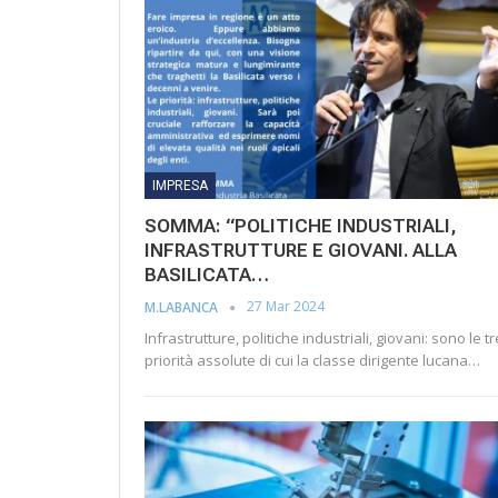
IMPRESA
SOMMA: “POLITICHE INDUSTRIALI,
INFRASTRUTTURE E GIOVANI. ALLA
BASILICATA…
27 Mar 2024
M.LABANCA
Infrastrutture, politiche industriali, giovani: sono le tr
priorità assolute di cui la classe dirigente lucana…