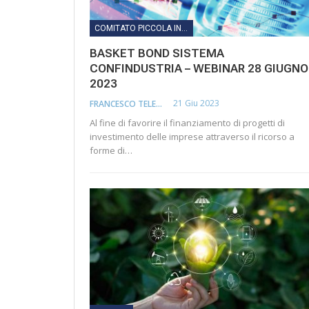
COMITATO PICCOLA INDUSTRIA
BASKET BOND SISTEMA
CONFINDUSTRIA – WEBINAR 28 GIUGNO
2023
21 Giu 2023
FRANCESCO TELESCA
Al fine di favorire il finanziamento di progetti di
investimento delle imprese attraverso il ricorso a
forme di…