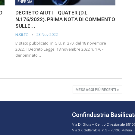
ENERGIA
O
DECRETO AIUTI – QUATER (D.L.
N.176/2022). PRIMA NOTA DI COMMENTO
SULLE…
23 Nov 2022
N.SILEO
E’ stato pubblicato in G.U. n. 270, del 18 novembre
2022, il Decreto Legge 18 novembre 2022 n. 176 -
denominato…
MESSAGGI PIÙ RECENTI
Confindustria Basilicat
Via Di Giura – Centro Direzionale 851
Via XX Settembre, n.3 - 75100 Matera