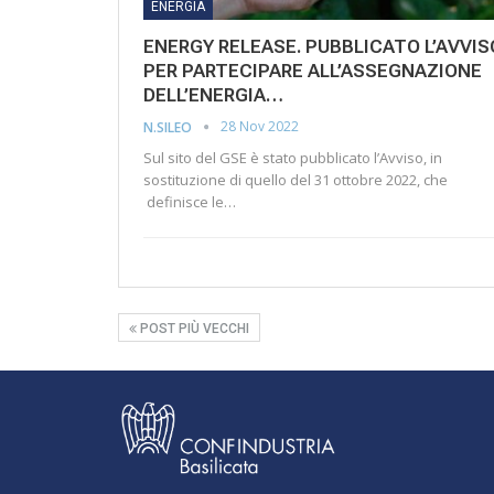
ENERGIA
ENERGY RELEASE. PUBBLICATO L’AVVIS
PER PARTECIPARE ALL’ASSEGNAZIONE
DELL’ENERGIA…
28 Nov 2022
N.SILEO
Sul sito del GSE è stato pubblicato l’Avviso, in
sostituzione di quello del 31 ottobre 2022, che
definisce le…
POST PIÙ VECCHI