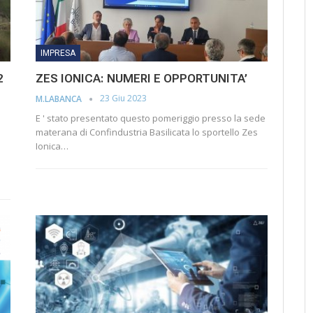
IMPRESA
2
ZES IONICA: NUMERI E OPPORTUNITA’
23 Giu 2023
M.LABANCA
E ' stato presentato questo pomeriggio presso la sede
materana di Confindustria Basilicata lo sportello Zes
Ionica…