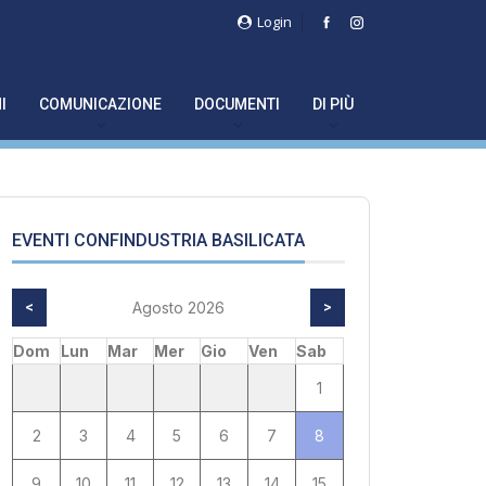
Login
I
COMUNICAZIONE
DOCUMENTI
DI PIÙ
EVENTI CONFINDUSTRIA BASILICATA
<
Agosto 2026
>
Dom
Lun
Mar
Mer
Gio
Ven
Sab
1
2
3
4
5
6
7
8
9
10
11
12
13
14
15