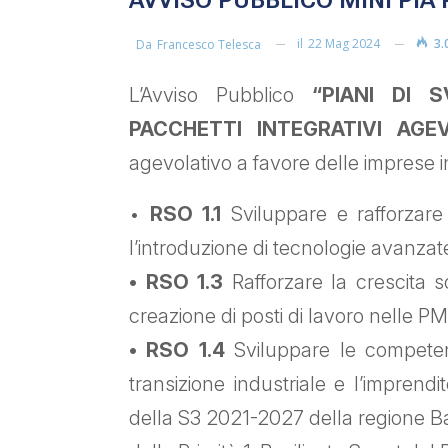
AVVISO PUBBLICO MINI PIA 
il
22 Mag 2024
3.
Da
Francesco Telesca
L’Avviso Pubblico
“PIANI DI 
PACCHETTI INTEGRATIVI AGEV
agevolativo a favore delle imprese ind
•
RSO 1.1
Sviluppare e rafforzare 
l’introduzione di tecnologie avanzat
• RSO 1.3
Rafforzare la crescita so
creazione di posti di lavoro nelle PMI
• RSO 1.4
Sviluppare le competenz
transizione industriale e l’imprendit
della S3 2021-2027 della regione Ba