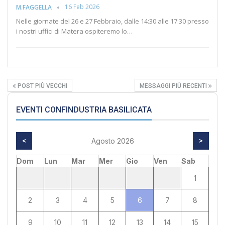
16 Feb 2026
M.FAGGELLA
Nelle giornate del 26 e 27 Febbraio, dalle 14:30 alle 17:30 presso
i nostri uffici di Matera ospiteremo lo…
POST PIÙ VECCHI
MESSAGGI PIÙ RECENTI
EVENTI CONFINDUSTRIA BASILICATA
<
Agosto 2026
>
Dom
Lun
Mar
Mer
Gio
Ven
Sab
1
2
3
4
5
6
7
8
9
10
11
12
13
14
15