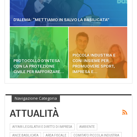
D’ALEMA: “METTIAMO IN SALVO LA BASILICATA”
PICCOLA INDUSTRIA E
PROTOCOLLO D’INTESA
CONI INSIEME PER
CON LA PROTEZIONE
PROMUOVERE SPORT,
CIVILE PER RAFFORZARE…
IMPRESA E…
Navigazione Categoria
ATTUALITÀ
AFFARI LEGISLATIVI E DIRITTO DI IMPRESA
AMBIENTE
ANCE BASILICATA
AREA FISCALE
COMITATO PICCOLA INDUSTRIA