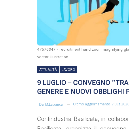
47576347 - recruitment hand zoom magnifying glas
vector illustration
ATTUALITÀ
LAVORO
9 LUGLIO – CONVEGNO “TRA
GENERE E NUOVI OBBLIGHI 
Ultimo aggiornamento
7 Lug 202
Da
M.labanca
Confindustria Basilicata, in collab
Basilicata, organizza il convegn