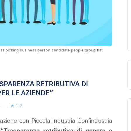
s picking business person candidate people group flat
SPARENZA RETRIBUTIVA DI
PER LE AZIENDE”
6
112
orazione con Piccola Industria Confindustria
o
“Trasparenza retributiva di genere e