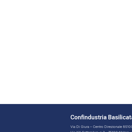
Confindustria Basilicat
Via Di Giura – Centro Direzionale 851