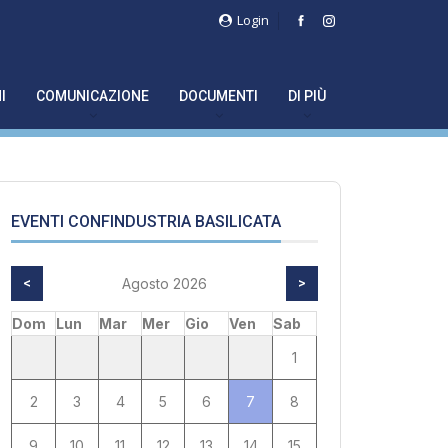
Login
I
COMUNICAZIONE
DOCUMENTI
DI PIÙ
EVENTI CONFINDUSTRIA BASILICATA
<
Agosto 2026
>
Dom
Lun
Mar
Mer
Gio
Ven
Sab
1
2
3
4
5
6
7
8
9
10
11
12
13
14
15