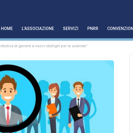
HOME
L’ASSOCIAZIONE
SERVIZI
PNRR
CONVENZION
ributiva di genere e nuovi obblighi per le aziende”