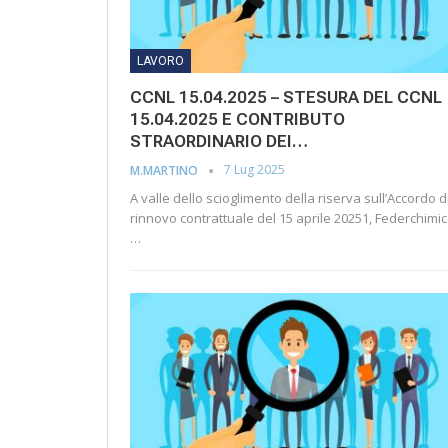
LAVORO
CCNL 15.04.2025 – STESURA DEL CCNL
15.04.2025 E CONTRIBUTO
STRAORDINARIO DEI…
7 Lug 2025
M.MARTINO
A valle dello scioglimento della riserva sull’Accordo d
rinnovo contrattuale del 15 aprile 20251, Federchimic
…