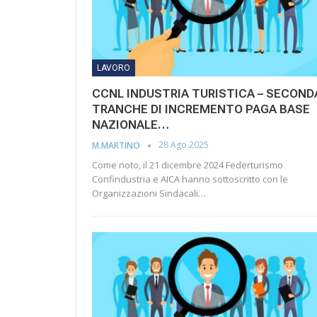
LAVORO
CCNL INDUSTRIA TURISTICA – SECOND
TRANCHE DI INCREMENTO PAGA BASE
NAZIONALE…
28 Ago 2025
M.MARTINO
Come noto, il 21 dicembre 2024 Federturismo
Confindustria e AICA hanno sottoscritto con le
Organizzazioni Sindacali…