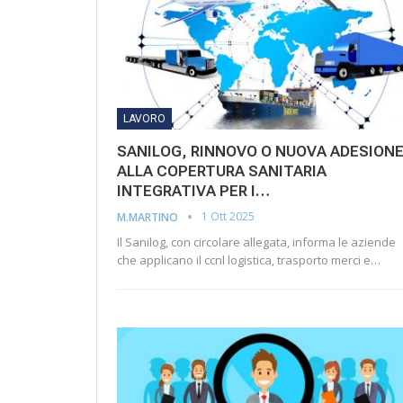
LAVORO
SANILOG, RINNOVO O NUOVA ADESION
ALLA COPERTURA SANITARIA
INTEGRATIVA PER I…
1 Ott 2025
M.MARTINO
Il Sanilog, con circolare allegata, informa le aziende
che applicano il ccnl logistica, trasporto merci e…