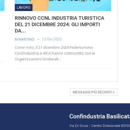
LAVORO
RINNOVO CCNL INDUSTRIA TURISTICA
DEL 21 DICEMBRE 2024: GLI IMPORTI
DA…
12 Giu 2025
M.MARTINO
Come noto, il 21 dicembre 2024 Federturismo
Confindustria e AICA hanno sottoscritto con le
Organizzazioni Sindacali…
MESSAGGI PIÙ RECENTI
Confindustria Basilicat
Via Di Giura – Centro Direzionale 851