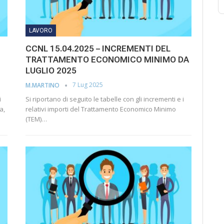
LAVORO
CCNL 15.04.2025 – INCREMENTI DEL
TRATTAMENTO ECONOMICO MINIMO DA
LUGLIO 2025
7 Lug 2025
M.MARTINO
i
Si riportano di seguito le tabelle con gli incrementi e i
a,
relativi importi del Trattamento Economico Minimo
(TEM)…