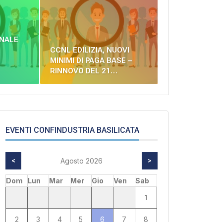
ONALE
CCNL EDILIZIA, NUOVI
MINIMI DI PAGA BASE –
RINNOVO DEL 21…
EVENTI CONFINDUSTRIA BASILICATA
<
Agosto 2026
>
Dom
Lun
Mar
Mer
Gio
Ven
Sab
1
2
3
4
5
6
7
8