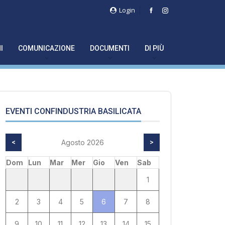
Login
I
COMUNICAZIONE
DOCUMENTI
DI PIÙ
EVENTI CONFINDUSTRIA BASILICATA
<
Agosto 2026
>
Dom
Lun
Mar
Mer
Gio
Ven
Sab
1
2
3
4
5
6
7
8
9
10
11
12
13
14
15