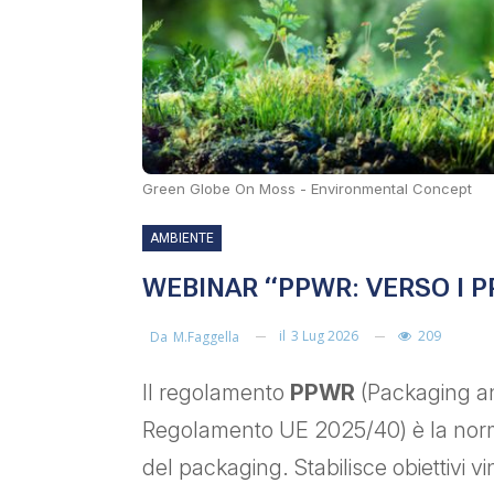
Green Globe On Moss - Environmental Concept
AMBIENTE
WEBINAR “PPWR: VERSO I P
il
3 Lug 2026
209
Da
M.faggella
Il regolamento
PPWR
(Packaging a
Regolamento UE 2025/40) è la norma
del packaging. Stabilisce obiettivi vin