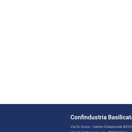
Confindustria Basilicat
Via Di Giura – Centro Direzionale 851