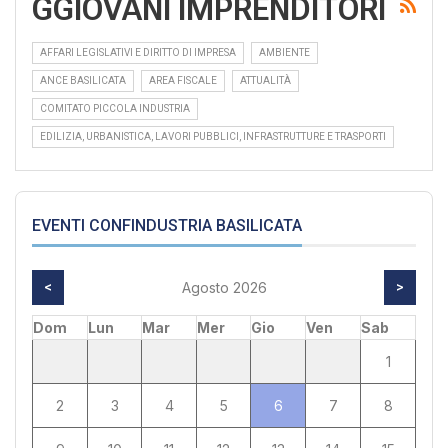
GGIOVANI IMPRENDITORI
AFFARI LEGISLATIVI E DIRITTO DI IMPRESA
AMBIENTE
ANCE BASILICATA
AREA FISCALE
ATTUALITÀ
COMITATO PICCOLA INDUSTRIA
EDILIZIA, URBANISTICA, LAVORI PUBBLICI, INFRASTRUTTURE E TRASPORTI
EVENTI CONFINDUSTRIA BASILICATA
<
Agosto 2026
>
Dom
Lun
Mar
Mer
Gio
Ven
Sab
1
2
3
4
5
6
7
8