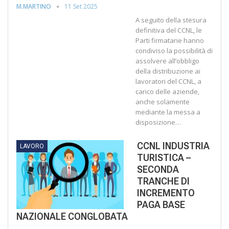
11 Set 2025
M.MARTINO
A seguito della stesura
definitiva del CCNL, le
Parti firmatarie hanno
condiviso la possibilità di
assolvere all’obbligo
della distribuzione ai
lavoratori del CCNL, a
carico delle aziende,
anche solamente
mediante la messa a
disposizione…
CCNL INDUSTRIA
LAVORO
TURISTICA –
SECONDA
TRANCHE DI
INCREMENTO
PAGA BASE
NAZIONALE CONGLOBATA