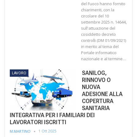
del Fuoco hanno fornito
chiarimenti, con la
circolare del 10
settembre 2025 n. 14644,
sull'attuazione del
cosiddetto decreto
controlli (DM 01/09/2021)
in merito al tema del
Portale informatico
nazionale e al termine…
SANILOG,
LAVORO
RINNOVO O
NUOVA
ADESIONE ALLA
COPERTURA
SANITARIA
INTEGRATIVA PER I FAMILIARI DEI
LAVORATORI ISCRITTI
1 Ott 2025
M.MARTINO