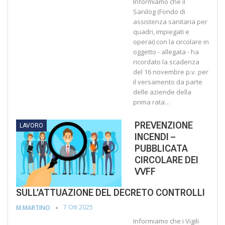
Informiamo che il
Sanilog (Fondo di
assistenza sanitaria per
quadri, impiegati e
operai) con la circolare in
oggetto - allegata - ha
ricordato la scadenza
del 16 novembre p.v. per
il versamento da parte
delle aziende della
prima rata…
PREVENZIONE
LAVORO
INCENDI –
PUBBLICATA
CIRCOLARE DEI
VVFF
SULL’ATTUAZIONE DEL DECRETO CONTROLLI
7 Ott 2025
M.MARTINO
Informiamo che i Vigili