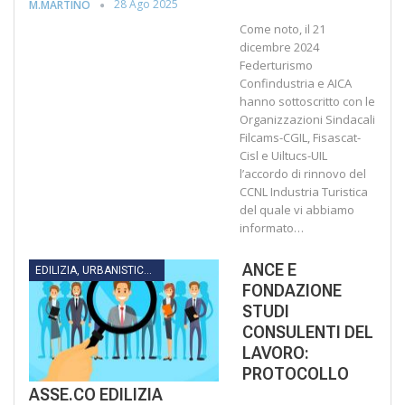
28 Ago 2025
M.MARTINO
Come noto, il 21
dicembre 2024
Federturismo
Confindustria e AICA
hanno sottoscritto con le
Organizzazioni Sindacali
Filcams-CGIL, Fisascat-
Cisl e Uiltucs-UIL
l’accordo di rinnovo del
CCNL Industria Turistica
del quale vi abbiamo
informato…
ANCE E
EDILIZIA, URBANISTICA, LAVORI PUBBLICI, INFRASTRUTTURE E TRASPORTI
FONDAZIONE
STUDI
CONSULENTI DEL
LAVORO:
PROTOCOLLO
ASSE.CO EDILIZIA