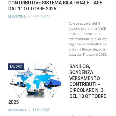
CONTRIBUTIVE SISTEMA BILATERALE – APE
DAL 1° OTTOBRE 2025
24 Ott 2025
M.MARTINO
Con gli accordi dell’8
ottobre scorso tra ANCE
e OO.SS., sono state
rideterminate le aliquote
regionali contributive del
Sistema Bilaterale, a far
data dal 1° ottobre 2025.
SANILOG,
LAVORO
SCADENZA
VERSAMENTO
CONTRIBUTI –
CIRCOLARE N. 3
DEL 13 OTTOBRE
2025
16 Ott 2025
M.MARTINO