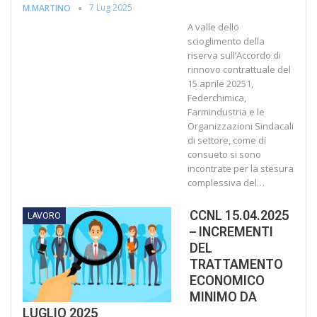
7 Lug 2025
M.MARTINO
A valle dello
scioglimento della
riserva sull’Accordo di
rinnovo contrattuale del
15 aprile 20251,
Federchimica,
Farmindustria e le
Organizzazioni Sindacali
di settore, come di
consueto si sono
incontrate per la stesura
complessiva del…
CCNL 15.04.2025
LAVORO
– INCREMENTI
DEL
TRATTAMENTO
ECONOMICO
MINIMO DA
LUGLIO 2025