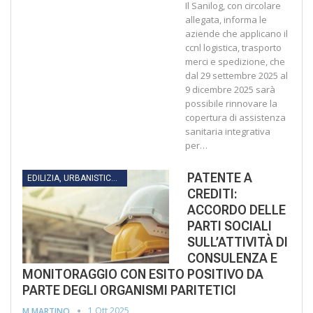
Il Sanilog, con circolare
allegata, informa le
aziende che applicano il
ccnl logistica, trasporto
merci e spedizione, che
dal 29 settembre 2025 al
9 dicembre 2025 sarà
possibile rinnovare la
copertura di assistenza
sanitaria integrativa
per…
PATENTE A
EDILIZIA, URBANISTICA, LAVORI PUBBLICI, INFRASTRUTTURE E TRASPORTI
CREDITI:
ACCORDO DELLE
PARTI SOCIALI
SULL’ATTIVITÀ DI
CONSULENZA E
MONITORAGGIO CON ESITO POSITIVO DA
PARTE DEGLI ORGANISMI PARITETICI
1 Ott 2025
M.MARTINO