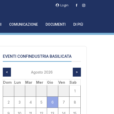
Login
I
COMUNICAZIONE
DOCUMENTI
DI PIÙ
EVENTI CONFINDUSTRIA BASILICATA
<
Agosto 2026
>
Dom
Lun
Mar
Mer
Gio
Ven
Sab
1
2
3
4
5
6
7
8
9
10
11
12
13
14
15