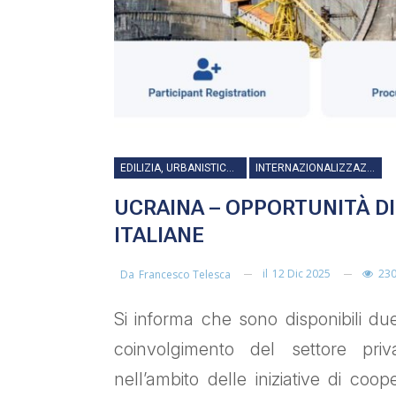
EDILIZIA, URBANISTICA, LAVORI PUBBLICI, INFRASTRUTTURE E TRASPORTI
INTERNAZIONALIZZAZIONE
UCRAINA – OPPORTUNITÀ D
ITALIANE
il
12 Dic 2025
23
Da
Francesco Telesca
Si informa che sono disponibili du
coinvolgimento del settore priva
nell’ambito delle iniziative di coo