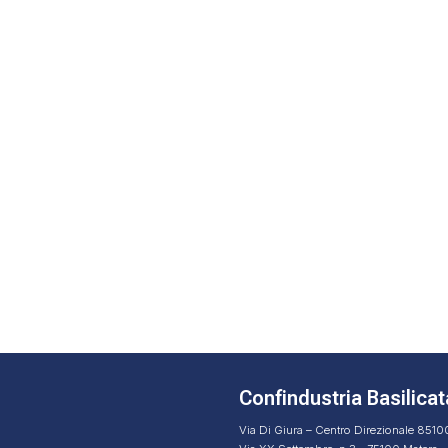
Confindustria Basilicat
Via Di Giura – Centro Direzionale 851