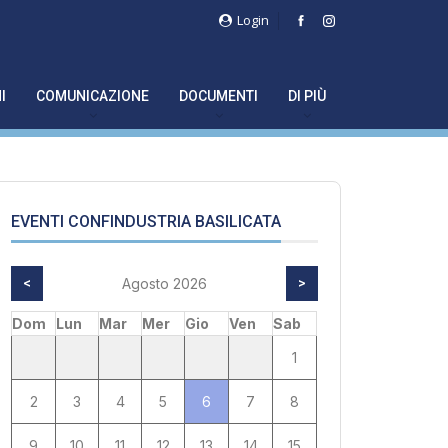
Login
I
COMUNICAZIONE
DOCUMENTI
DI PIÙ
EVENTI CONFINDUSTRIA BASILICATA
<
Agosto 2026
>
Dom
Lun
Mar
Mer
Gio
Ven
Sab
1
2
3
4
5
6
7
8
9
10
11
12
13
14
15