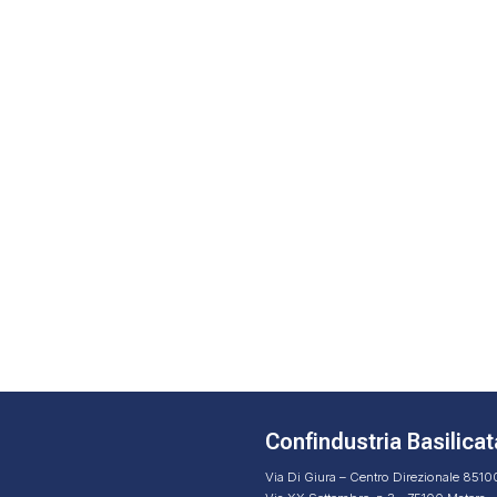
Confindustria Basilicat
Via Di Giura – Centro Direzionale 851