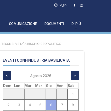
Login
I
COMUNICAZIONE
DOCUMENTI
DI PIÙ
TESSILE; META’ A RISCHIO GEOPOLITICO
EVENTI CONFINDUSTRIA BASILICATA
<
Agosto 2026
>
Dom
Lun
Mar
Mer
Gio
Ven
Sab
1
2
3
4
5
6
7
8