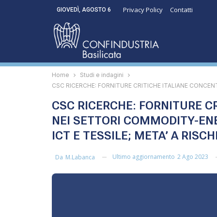
Privacy Policy
Contatti
GIOVEDÌ, AGOSTO 6
Home
Studi e indagini
CSC RICERCHE: FORNITURE CRITICHE ITALIANE CONCEN
CSC RICERCHE: FORNITURE C
NEI SETTORI COMMODITY-ENE
ICT E TESSILE; META’ A RISC
Ultimo aggiornamento
2 Ago 2023
Da
M.labanca