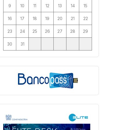
9
10
11
12
13
14
15
16
17
18
19
20
21
22
23
24
25
26
27
28
29
30
31