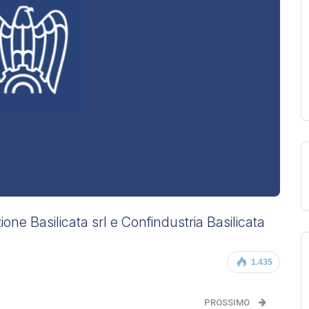
one Basilicata srl e Confindustria Basilicata
1.435
PROSSIMO