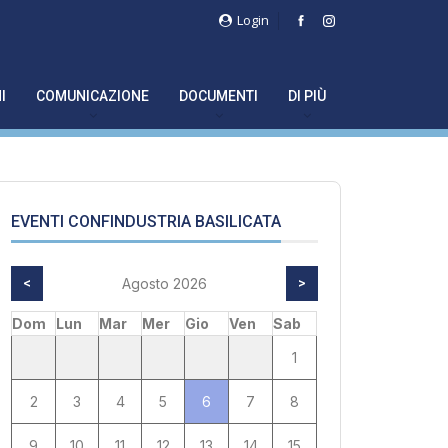
Login
I
COMUNICAZIONE
DOCUMENTI
DI PIÙ
EVENTI CONFINDUSTRIA BASILICATA
<
Agosto 2026
>
Dom
Lun
Mar
Mer
Gio
Ven
Sab
1
2
3
4
5
6
7
8
9
10
11
12
13
14
15