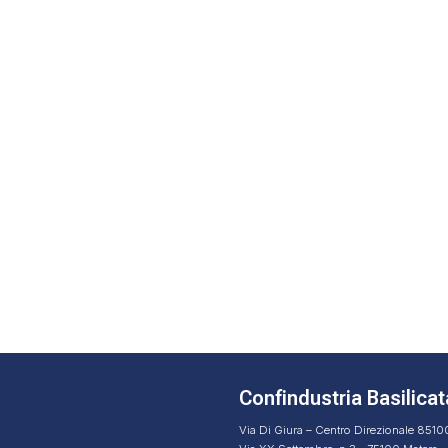
Confindustria Basilicat
Via Di Giura – Centro Direzionale 851