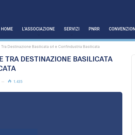
HOME
L’ASSOCIAZIONE
SERVIZI
PNRR
CONVENZION
Tra Destinazione Basilicata srl e Confindustria Basilicata
 TRA DESTINAZIONE BASILICATA
CATA
1.435