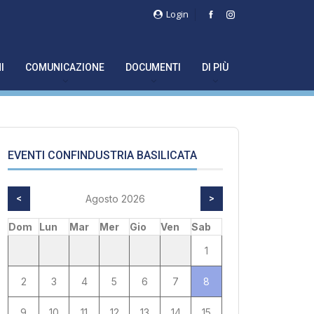
Login
I
COMUNICAZIONE
DOCUMENTI
DI PIÙ
EVENTI CONFINDUSTRIA BASILICATA
<
Agosto 2026
>
Dom
Lun
Mar
Mer
Gio
Ven
Sab
1
2
3
4
5
6
7
8
9
10
11
12
13
14
15