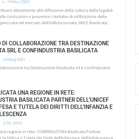
19 Nov 2024
tribuire attivamente alla diffusione della cultura della legalità
elle costruzioni e prevenire i tentativi di infiltrazione della
ganizzata nel mercato dell’edilizia privata, ANCE Basilicata,
 DI COLLABORAZIONE TRA DESTINAZIONE
TA SRL E CONFINDUSTRIA BASILICATA
24 Mag 2021
llaborazione tra Destinazione Basilicata srl e Confindustria
LICATA UNA REGIONE IN RETE:
STRIA BASILICATA PARTNER DELL’UNICEF
FESA E TUTELA DEI DIRITTI DELL’INFANZIA E
OLESCENZA
2 Dic 2019
 una regione in rete: CONFINDUSTRIA Basilicata Partner
r la Difesa e Tutela dei Diritti dell’Infanzia e dell’Adolescenza