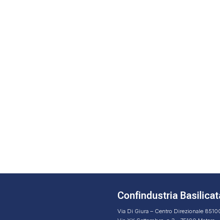
Confindustria Basilicat
Via Di Giura – Centro Direzionale 851