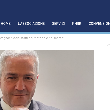
HOME
L’ASSOCIAZIONE
SERVIZI
PNRR
CONVENZION
aragno: “Soddisfatti del metodo e nel merito”