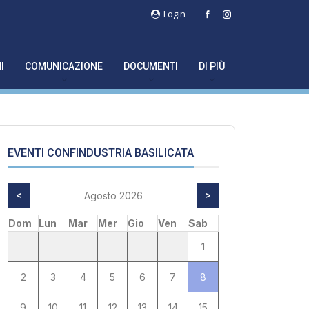
Login
I
COMUNICAZIONE
DOCUMENTI
DI PIÙ
EVENTI CONFINDUSTRIA BASILICATA
<
Agosto 2026
>
Dom
Lun
Mar
Mer
Gio
Ven
Sab
1
2
3
4
5
6
7
8
9
10
11
12
13
14
15