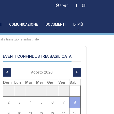
Login
I
COMUNICAZIONE
DOCUMENTI
DI PIÙ
alla transizione industriale
EVENTI CONFINDUSTRIA BASILICATA
<
Agosto 2026
>
Dom
Lun
Mar
Mer
Gio
Ven
Sab
1
2
3
4
5
6
7
8
9
10
11
12
13
14
15