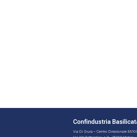
Confindustria Basilicat
Via Di Giura – Centro Direzionale 851