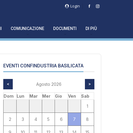
Login
I
COMUNICAZIONE
DOCUMENTI
DI PIÙ
EVENTI CONFINDUSTRIA BASILICATA
<
Agosto 2026
>
Dom
Lun
Mar
Mer
Gio
Ven
Sab
1
2
3
4
5
6
7
8
9
10
11
12
13
14
15