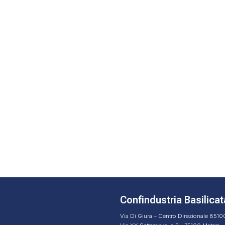
Confindustria Basilicat
Via Di Giura – Centro Direzionale 851