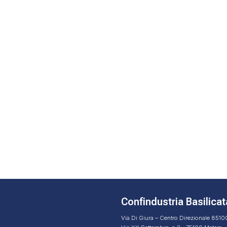
Confindustria Basilicat
Via Di Giura – Centro Direzionale 851