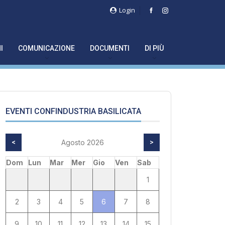
Login
I
COMUNICAZIONE
DOCUMENTI
DI PIÙ
EVENTI CONFINDUSTRIA BASILICATA
<
Agosto 2026
>
Dom
Lun
Mar
Mer
Gio
Ven
Sab
1
2
3
4
5
6
7
8
9
10
11
12
13
14
15