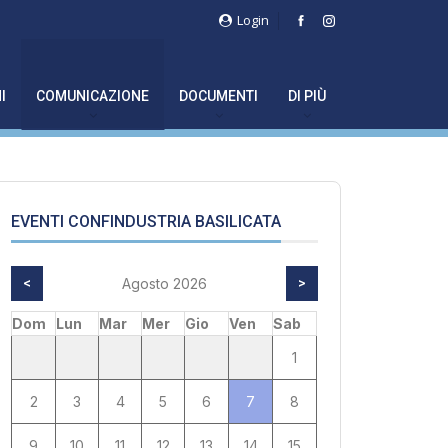
Login
I
COMUNICAZIONE
DOCUMENTI
DI PIÙ
EVENTI CONFINDUSTRIA BASILICATA
<
Agosto 2026
>
Dom
Lun
Mar
Mer
Gio
Ven
Sab
1
2
3
4
5
6
7
8
9
10
11
12
13
14
15