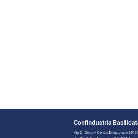
Confindustria Basilicat
Via Di Giura – Centro Direzionale 851