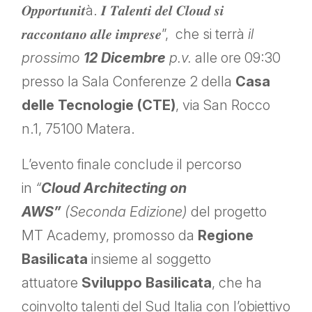
𝑶𝒑𝒑𝒐𝒓𝒕𝒖𝒏𝒊𝒕à. 𝑰 𝑻𝒂𝒍𝒆𝒏𝒕𝒊 𝒅𝒆𝒍 𝑪𝒍𝒐𝒖𝒅 𝒔𝒊
𝒓𝒂𝒄𝒄𝒐𝒏𝒕𝒂𝒏𝒐 𝒂𝒍𝒍𝒆 𝒊𝒎𝒑𝒓𝒆𝒔𝒆”,
che si terrà
il
prossimo
12 Dicembre
p.v.
alle ore 09:30
presso la Sala Conferenze 2 della
Casa
delle Tecnologie (CTE)
, via San Rocco
n.1, 75100 Matera.
L’evento finale conclude il percorso
in
“
Cloud Architecting on
AWS”
(Seconda Edizione)
del progetto
MT Academy, promosso da
Regione
Basilicata
insieme al soggetto
attuatore
Sviluppo Basilicata
, che ha
coinvolto talenti del Sud Italia con l’obiettivo