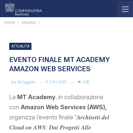
Home
Attualità
ATTUALITÀ
EVENTO FINALE MT ACADEMY
AMAZON WEB SERVICES
il
2 Dic 2025
248
Da
M.faggella
La
MT Academy
, in collaborazione
con
Amazon Web Services (AWS),
organizza l’evento finale “𝑨𝒓𝒄𝒉𝒊𝒕𝒆𝒕𝒕𝒊 𝒅𝒆𝒍
𝑪𝒍𝒐𝒖𝒅 𝒐𝒏 𝑨𝑾𝑺: 𝑫𝒂𝒊 𝑷𝒓𝒐𝒈𝒆𝒕𝒕𝒊 𝑨𝒍𝒍𝒆