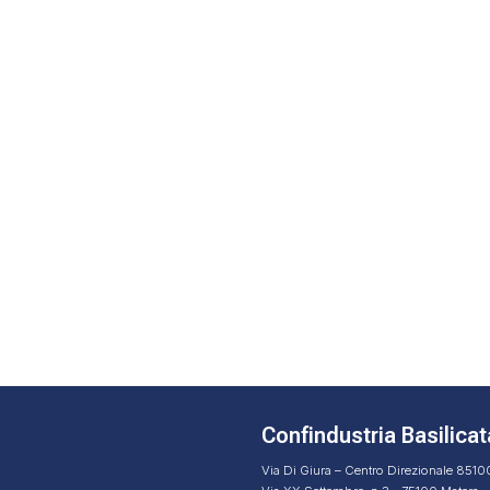
Confindustria Basilicat
Via Di Giura – Centro Direzionale 851