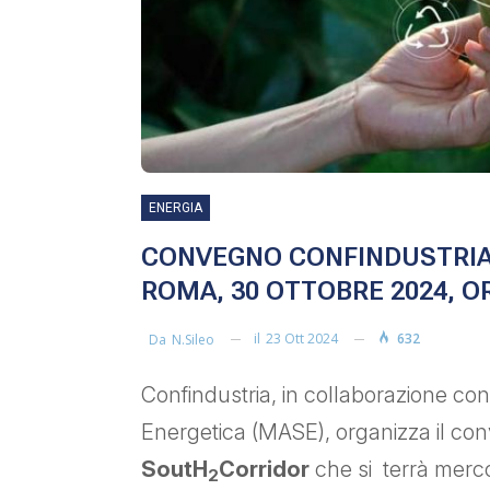
ENERGIA
CONVEGNO CONFINDUSTRIA
ROMA, 30 OTTOBRE 2024, OR
il
23 Ott 2024
632
Da
N.sileo
Confindustria, in collaborazione con
Energetica (MASE), organizza il co
SoutH
Corridor
che si terrà merc
2