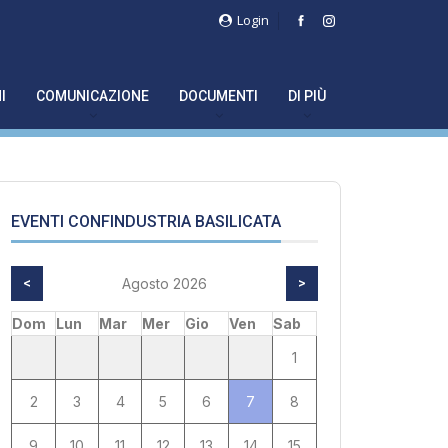
Login
I
COMUNICAZIONE
DOCUMENTI
DI PIÙ
EVENTI CONFINDUSTRIA BASILICATA
<
Agosto 2026
>
Dom
Lun
Mar
Mer
Gio
Ven
Sab
1
2
3
4
5
6
7
8
9
10
11
12
13
14
15