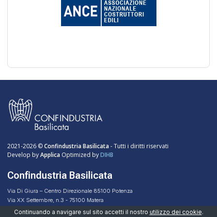
2021-2026 ©
Confindustria Basilicata
- Tutti i diritti riservati
Develop by
Applica
Optimized by
DIHB
Confindustria Basilicata
Via Di Giura – Centro Direzionale 85100 Potenza
Via XX Settembre, n.3 - 75100 Matera
Codice Fiscale 96051160768
Continuando a navigare sul sito accetti il nostro
utilizzo dei cookie
.