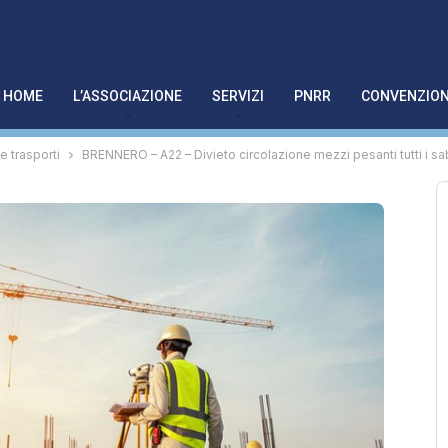
HOME
L’ASSOCIAZIONE
SERVIZI
PNRR
CONVENZION
 e trasporti
BRENNERO – A22 – Divieto circolazione mezzi pesanti tutti i sab