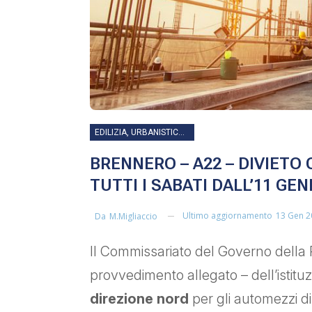
EDILIZIA, URBANISTICA, LAVORI PUBBLICI, INFRASTRUTTURE E TRASPORTI
BRENNERO – A22 – DIVIETO
TUTTI I SABATI DALL’11 GE
Ultimo aggiornamento
13 Gen 2
Da
M.migliaccio
Il Commissariato del Governo della P
provvedimento allegato – dell’istituz
direzione nord
per gli automezzi di