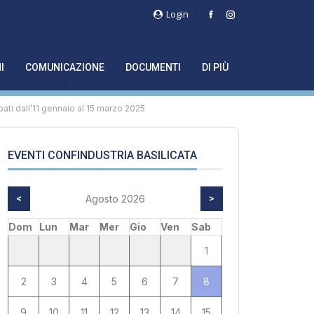
Login
I
COMUNICAZIONE
DOCUMENTI
DI PIÙ
ati dall’11 gennaio al 15 marzo 2025
EVENTI CONFINDUSTRIA BASILICATA
<
Agosto 2026
>
Dom
Lun
Mar
Mer
Gio
Ven
Sab
1
2
3
4
5
6
7
8
9
10
11
12
13
14
15