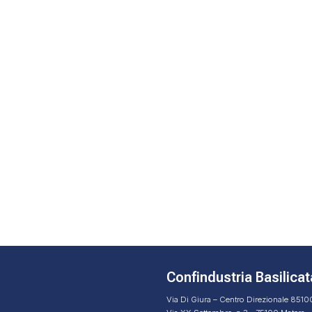
Confindustria Basilicat
Via Di Giura – Centro Direzionale 851