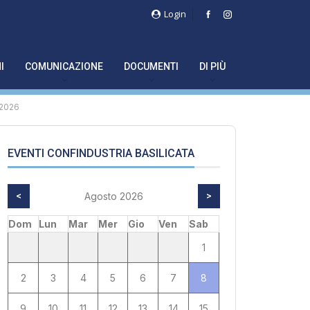
Login
I
COMUNICAZIONE
DOCUMENTI
DI PIÙ
 2026
EVENTI CONFINDUSTRIA BASILICATA
<
Agosto 2026
>
Dom
Lun
Mar
Mer
Gio
Ven
Sab
1
2
3
4
5
6
7
8
9
10
11
12
13
14
15