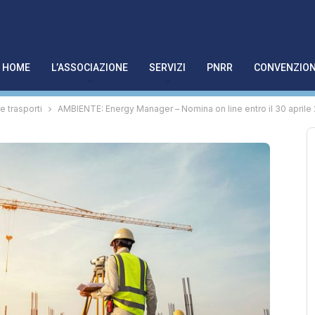
HOME
L’ASSOCIAZIONE
SERVIZI
PNRR
CONVENZION
 e trasporti
AMBIENTE: Energy Manager – Nomina on line entro il 30 aprile