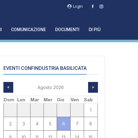
Login
I
COMUNICAZIONE
DOCUMENTI
DI PIÙ
EVENTI CONFINDUSTRIA BASILICATA
<
Agosto 2026
>
Dom
Lun
Mar
Mer
Gio
Ven
Sab
1
2
3
4
5
6
7
8
9
10
11
12
13
14
15