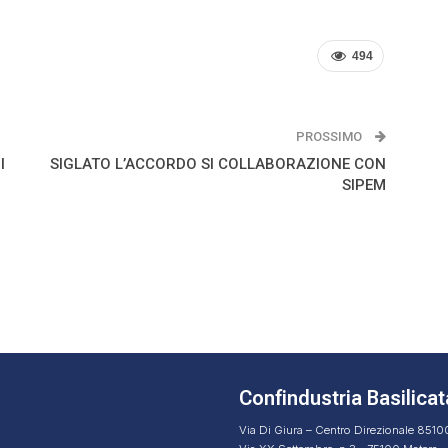
494
PROSSIMO
I
SIGLATO L’ACCORDO SI COLLABORAZIONE CON
SIPEM
Confindustria Basilicat
Via Di Giura – Centro Direzionale 851