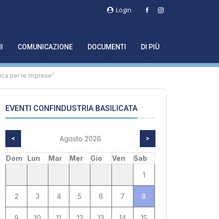
Login
I
COMUNICAZIONE
DOCUMENTI
DI PIÙ
ica per le imprese”.
EVENTI CONFINDUSTRIA BASILICATA
<
Agosto 2026
>
Dom
Lun
Mar
Mer
Gio
Ven
Sab
1
2
3
4
5
6
7
8
9
10
11
12
13
14
15