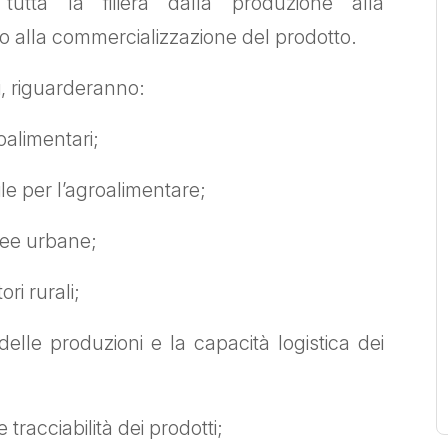
 tutta la filiera dalla produzione alla
ino alla commercializzazione del prodotto.
ri, riguarderanno:
oalimentari;
le per l’agroalimentare;
ree urbane;
ri rurali;
e produzioni e la capacità logistica dei
tracciabilità dei prodotti;