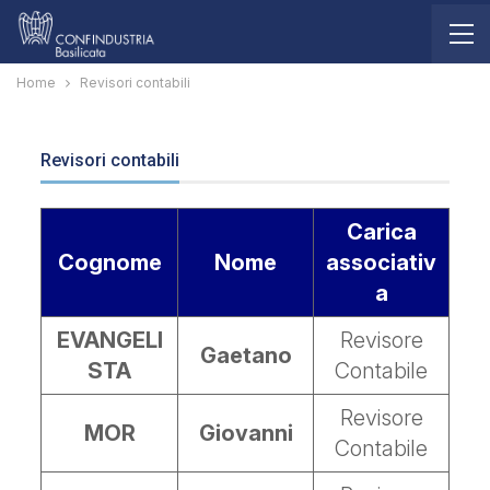
Home
Revisori contabili
Revisori contabili
Carica
Cognome
Nome
associativ
a
EVANGELI
Revisore
Gaetano
STA
Contabile
Revisore
MOR
Giovanni
Contabile