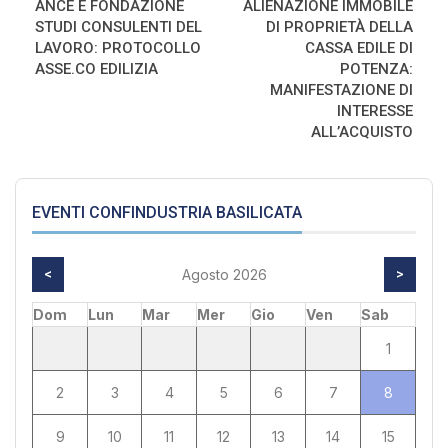
ANCE E FONDAZIONE
ALIENAZIONE IMMOBILE
STUDI CONSULENTI DEL
DI PROPRIETÀ DELLA
LAVORO: PROTOCOLLO
CASSA EDILE DI
ASSE.CO EDILIZIA
POTENZA:
MANIFESTAZIONE DI
INTERESSE
ALL’ACQUISTO
EVENTI CONFINDUSTRIA BASILICATA
<
Agosto 2026
>
Dom
Lun
Mar
Mer
Gio
Ven
Sab
1
2
3
4
5
6
7
8
9
10
11
12
13
14
15