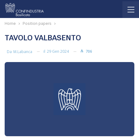
Home
Position papers
TAVOLO VALBASENTO
il
29 Gen 2024
706
Da
M.labanca