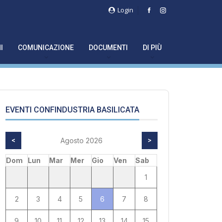
Login
I
COMUNICAZIONE
DOCUMENTI
DI PIÙ
EVENTI CONFINDUSTRIA BASILICATA
<
Agosto 2026
>
Dom
Lun
Mar
Mer
Gio
Ven
Sab
1
2
3
4
5
6
7
8
9
10
11
12
13
14
15