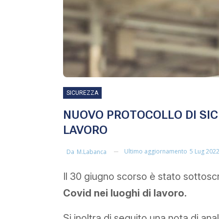
SICUREZZA
NUOVO PROTOCOLLO DI SICU
LAVORO
Ultimo aggiornamento
5 Lug 202
Da
M.labanca
Il 30 giugno scorso è stato sottoscri
Covid nei luoghi di lavoro.
Si inoltra di seguito una nota di ana