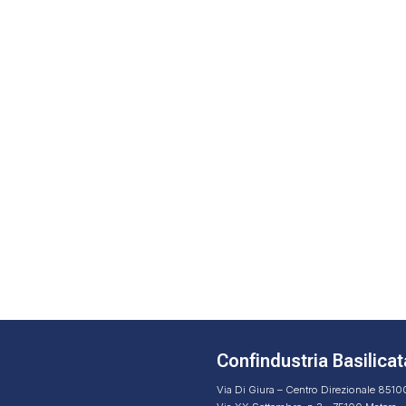
Confindustria Basilicat
Via Di Giura – Centro Direzionale 851