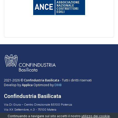
2021-2026 ©
Confindustria Basilicata
- Tutti i diritti riservati
Develop by
Applica
Optimized by
DIHB
Confindustria Basilicata
Via Di Giura – Centro Direzionale 85100 Potenza
Via XX Settembre, n.3 - 75100 Matera
Codice Fiscale 96051160768
Continuando a navigare sul sito accetti il nostro
utilizzo dei cookie
.