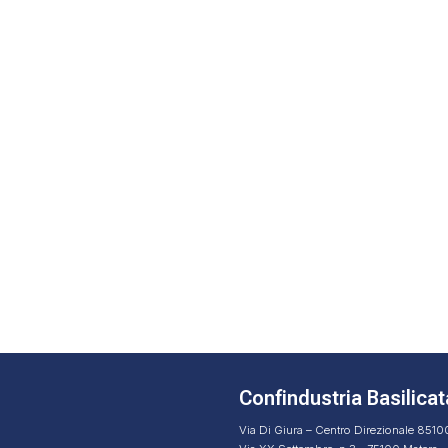
Confindustria Basilicat
Via Di Giura – Centro Direzionale 851