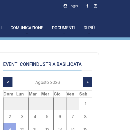
Login
I
COMUNICAZIONE
DOCUMENTI
DI PIÙ
EVENTI CONFINDUSTRIA BASILICATA
<
Agosto 2026
>
Dom
Lun
Mar
Mer
Gio
Ven
Sab
1
2
3
4
5
6
7
8
9
10
11
12
13
14
15