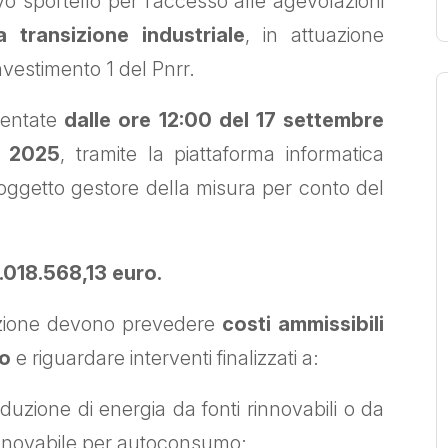
ovo sportello per l’accesso alle agevolazioni
 transizione industriale
, in attuazione
nvestimento 1 del Pnrr.
sentate
dalle ore 12:00 del 17 settembre
e 2025
, tramite la piattaforma informatica
soggetto gestore della misura per conto del
.018.568,13 euro.
lazione devono prevedere
costi ammissibili
ro
e riguardare interventi finalizzati a:
duzione di energia da fonti rinnovabili o da
innovabile per autoconsumo;