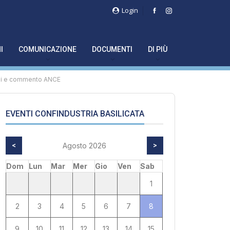
Login
I
COMUNICAZIONE
DOCUMENTI
DI PIÙ
lisi e commento ANCE
EVENTI CONFINDUSTRIA BASILICATA
<
Agosto 2026
>
Dom
Lun
Mar
Mer
Gio
Ven
Sab
1
2
3
4
5
6
7
8
9
10
11
12
13
14
15