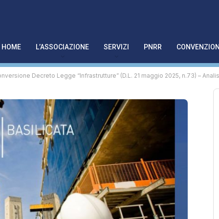
HOME
L’ASSOCIAZIONE
SERVIZI
PNRR
CONVENZION
conversione Decreto Legge “Infrastrutture” (D.L. 21 maggio 2025, n.73) – Ana