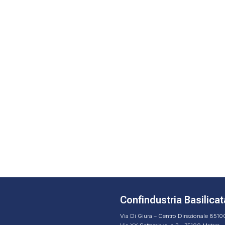
Confindustria Basilicat
Via Di Giura – Centro Direzionale 851