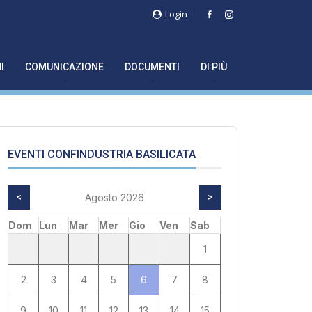
Login
I
COMUNICAZIONE
DOCUMENTI
DI PIÙ
EVENTI CONFINDUSTRIA BASILICATA
<
Agosto 2026
>
Dom
Lun
Mar
Mer
Gio
Ven
Sab
1
2
3
4
5
6
7
8
9
10
11
12
13
14
15