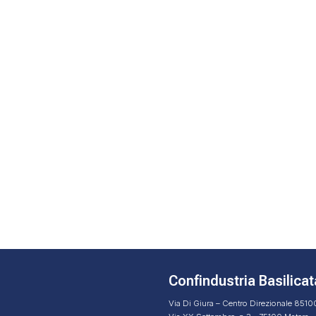
Confindustria Basilicat
Via Di Giura – Centro Direzionale 851