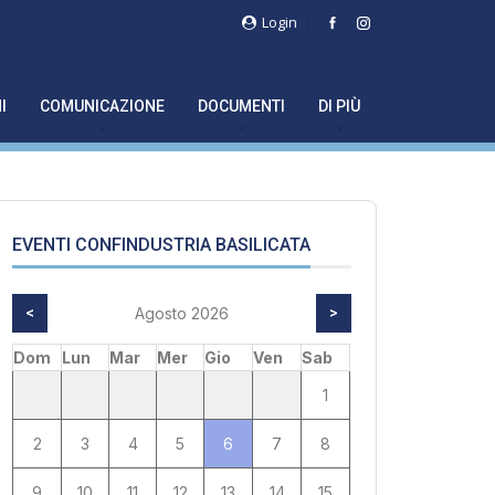
Login
I
COMUNICAZIONE
DOCUMENTI
DI PIÙ
EVENTI CONFINDUSTRIA BASILICATA
<
Agosto 2026
>
Dom
Lun
Mar
Mer
Gio
Ven
Sab
1
2
3
4
5
6
7
8
9
10
11
12
13
14
15